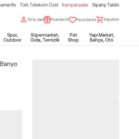
amerfix
Türk Telekom Özel
Kampanyalar
Sipariş Takibi
Giriş yap
Puanlarım
Sepetim
Favorilerim
Spor,
Süpermarket,
Pet
Yapı Market,
Outdoor
Gıda, Temizlik
Shop
Bahçe, Oto
 Banyo