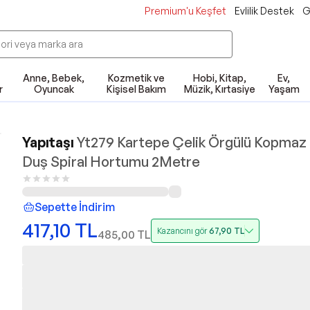
Premium'u Keşfet
Evlilik Destek
G
Anne, Bebek,
Kozmetik ve
Hobi, Kitap,
Ev,
r
Oyuncak
Kişisel Bakım
Müzik, Kırtasiye
Yaşam
Yapıtaşı
Yt279 Kartepe Çelik Örgülü Kopmaz
Duş Spiral Hortumu 2Metre
Sepette İndirim
417,10
TL
Kazancını gör
67,90
TL
485,00
TL