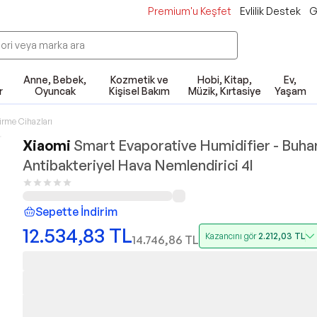
Premium'u Keşfet
Evlilik Destek
G
Anne, Bebek,
Kozmetik ve
Hobi, Kitap,
Ev,
r
Oyuncak
Kişisel Bakım
Müzik, Kırtasiye
Yaşam
rme Cihazları
Xiaomi
Smart Evaporative Humidifier - Buha
Antibakteriyel Hava Nemlendirici 4l
Sepette İndirim
12.534,83
TL
Kazancını gör
2.212,03
TL
14.746,86
TL