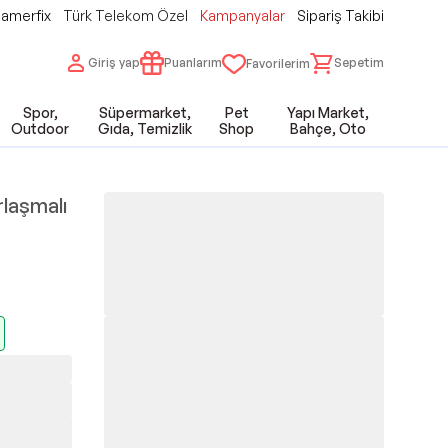
amerfix
Türk Telekom Özel
Kampanyalar
Sipariş Takibi
Giriş yap
Puanlarım
Sepetim
Favorilerim
Spor,
Süpermarket,
Pet
Yapı Market,
Outdoor
Gıda, Temizlik
Shop
Bahçe, Oto
rlaşmalı