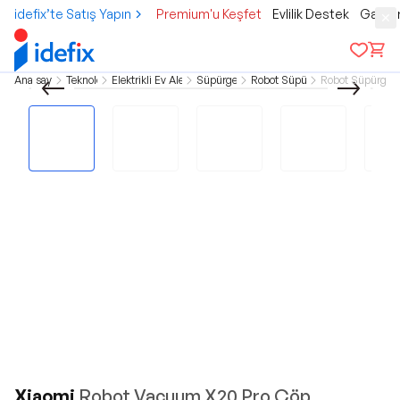
idefix’te Satış Yapın
Premium'u Keşfet
Evlilik Destek
Gamer
Ana sayfa
Teknoloji
Elektrikli Ev Aletleri
Süpürgeler
Robot Süpürge
Robot Süpürgele
Xiaomi
Robot Vacuum X20 Pro Çöp