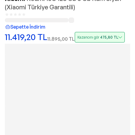
(Xiaomi Türkiye Garantili)
Sepette İndirim
11.419,20
TL
Kazancını gör
475,80
TL
11.895,00
TL