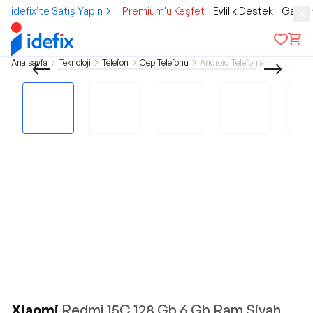
idefix’te Satış Yapın
Premium'u Keşfet
Evlilik Destek
Gamer
Ana sayfa
Teknoloji
Telefon
Cep Telefonu
Android Telefonlar
Xiaomi
Redmi 15C 128 Gb 6 Gb Ram Siyah