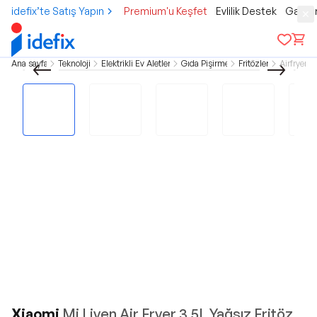
idefix’te Satış Yapın
Premium'u Keşfet
Evlilik Destek
Gamer
Ana sayfa
Teknoloji
Elektrikli Ev Aletleri
Gıda Pişirme
Fritözler
Airfryer
Xiaomi
Mi Liven Air Fryer 3.5L Yağsız Fritöz