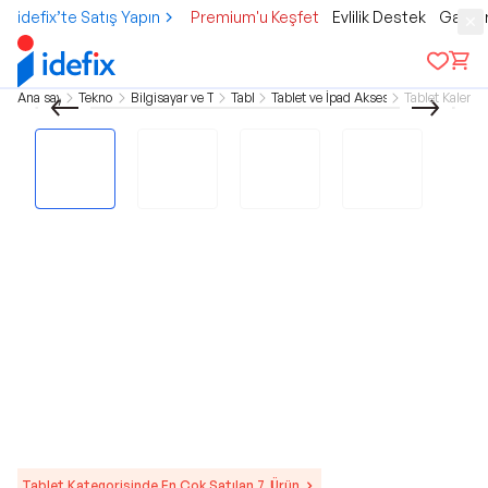
idefix’te Satış Yapın
Premium'u Keşfet
Evlilik Destek
Gamer
Ana sayfa
Teknoloji
Bilgisayar ve Tablet
Tablet
Tablet ve İpad Aksesuarları
Tablet Kalemle
Tablet Kategorisinde En Çok Satılan 7. Ürün