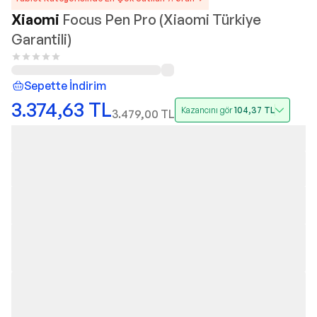
Xiaomi
Focus Pen Pro (Xiaomi Türkiye
Garantili)
Sepette İndirim
3.374,63
TL
Kazancını gör
104,37
TL
3.479,00
TL