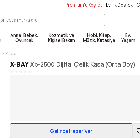
Premium'u Keşfet
Evlilik Destek
G
Anne, Bebek,
Kozmetik ve
Hobi, Kitap,
Ev,
r
Oyuncak
Kişisel Bakım
Müzik, Kırtasiye
Yaşam
ı
Kasalar
X-BAY
Xb-2500 Dijital Çelik Kasa (Orta Boy)
Gelince Haber Ver