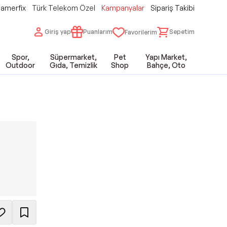
amerfix
Türk Telekom Özel
Kampanyalar
Sipariş Takibi
Giriş yap
Puanlarım
Sepetim
Favorilerim
Spor,
Süpermarket,
Pet
Yapı Market,
Outdoor
Gıda, Temizlik
Shop
Bahçe, Oto