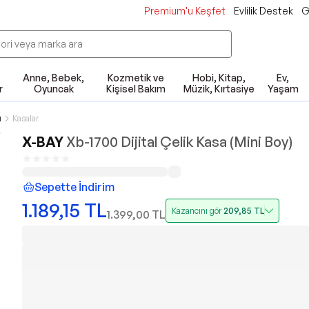
Premium'u Keşfet
Evlilik Destek
G
Anne, Bebek,
Kozmetik ve
Hobi, Kitap,
Ev,
r
Oyuncak
Kişisel Bakım
Müzik, Kırtasiye
Yaşam
ı
Kasalar
X-BAY
Xb-1700 Dijital Çelik Kasa (Mini Boy)
Sepette İndirim
1.189,15
TL
Kazancını gör
209,85
TL
1.399,00
TL