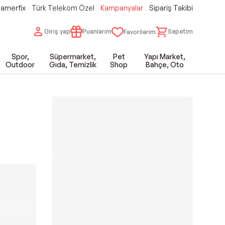
amerfix
Türk Telekom Özel
Kampanyalar
Sipariş Takibi
Giriş yap
Puanlarım
Sepetim
Favorilerim
Spor,
Süpermarket,
Pet
Yapı Market,
Outdoor
Gıda, Temizlik
Shop
Bahçe, Oto