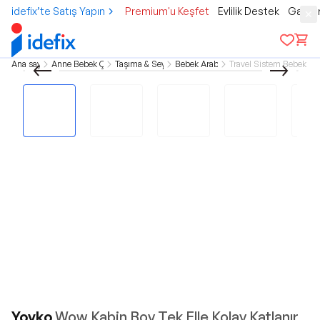
idefix’te Satış Yapın
Premium'u Keşfet
Evlilik Destek
Gamer
Ana sayfa
Anne Bebek Çocuk
Taşıma & Seyahat
Bebek Arabaları
Travel Sistem Bebek Ar
Yoyko
Wow Kabin Boy Tek Elle Kolay Katlanır