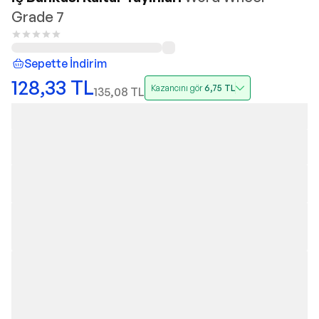
Grade 7
Sepette İndirim
128,33
TL
Kazancını gör
6,75
TL
135,08
TL