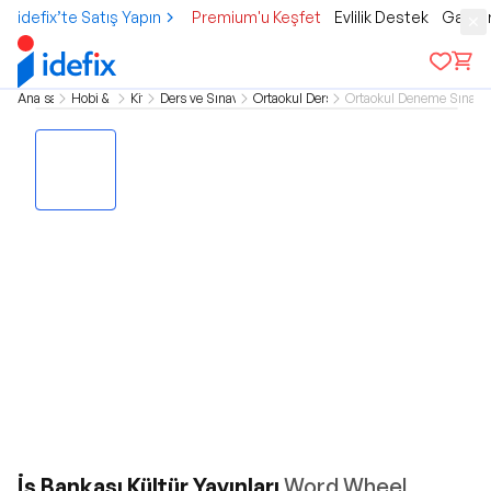
idefix’te Satış Yapın
Premium'u Keşfet
Evlilik Destek
Gamer
Ana sayfa
Hobi & Kültür
Kitap
Ders ve Sınav Kitapları
Ortaokul Ders Kitapları
Ortaokul Deneme Sınavı/
İş Bankası Kültür Yayınları
Word Wheel