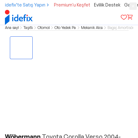
idefix’te Satış Yapın
Premium'u Keşfet
Evlilik Destek
Gamer
Ana sayfa
Taşıtlar
Otomobil
Oto Yedek Parça
Mekanik Aksam
Bagaj Amortisörler
Wöbermann
Toyota Corolla Verso 2004-