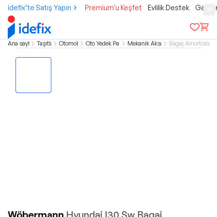
idefix’te Satış Yapın
Premium'u Keşfet
Evlilik Destek
Gamer
Ana sayfa
Taşıtlar
Otomobil
Oto Yedek Parça
Mekanik Aksam
Bagaj Amortisörler
Wöbermann
Hyundai I30 Sw Bagaj