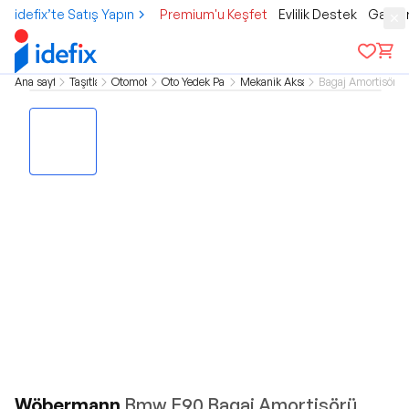
idefix’te Satış Yapın
Premium'u Keşfet
Evlilik Destek
Gamer
Ana sayfa
Taşıtlar
Otomobil
Oto Yedek Parça
Mekanik Aksam
Bagaj Amortisörler
Wöbermann
Bmw E90 Bagaj Amortisörü