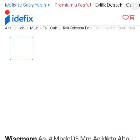
idefix’te Satış Yapın
Premium'u Keşfet
Evlilik Destek
Gamer
Ana sayfa
Hobi & Kültür
Müzik Aletleri
Telli Çalgı Aksesuarları
Telli Orkestra Enstrümanı Aksesuarları
Telli Orkestra Enstrümanı Ba
Wisemann
As-4 Model 15 Mm Açıklıkta Alto