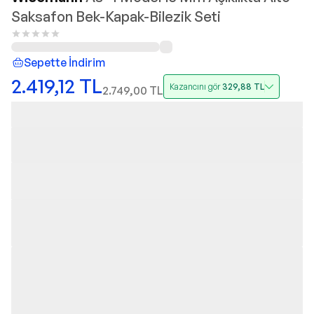
Saksafon Bek-Kapak-Bilezik Seti
Sepette İndirim
2.419,12
TL
Kazancını gör
329,88
TL
2.749,00
TL