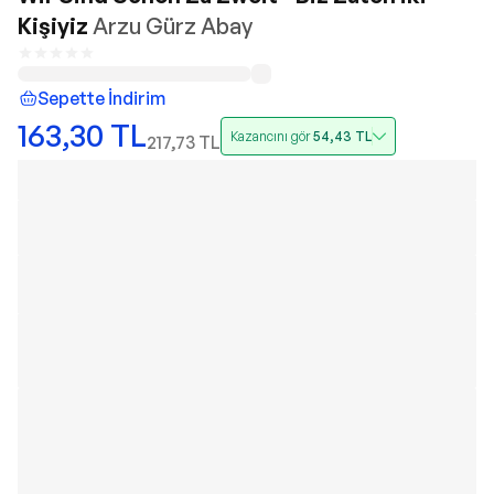
Kişiyiz
Arzu Gürz Abay
Sepette İndirim
163,30
TL
Kazancını gör
54,43
TL
217,73
TL