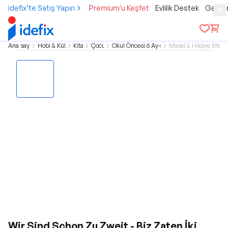
idefix’te Satış Yapın
Premium'u Keşfet
Evlilik Destek
Gamer
Ana sayfa
Hobi & Kültür
Kitap
Çocuk
Okul Öncesi 6 Ay-5 Yaş
Masal & Hikaye Kitapl
Wir Sind Schon Zu Zweit - Biz Zaten İki