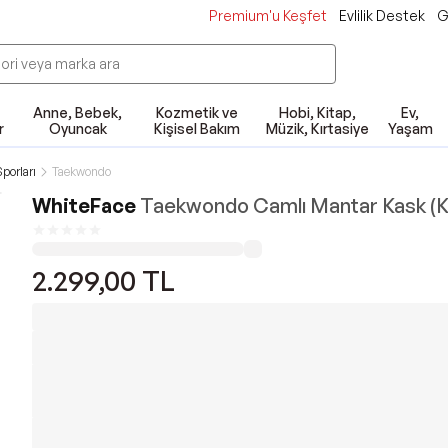
Premium'u Keşfet
Evlilik Destek
G
Anne, Bebek,
Kozmetik ve
Hobi, Kitap,
Ev,
r
Oyuncak
Kişisel Bakım
Müzik, Kırtasiye
Yaşam
porları
Taekwondo
WhiteFace
Taekwondo Camlı Mantar Kask (Kı
2.299,00
TL