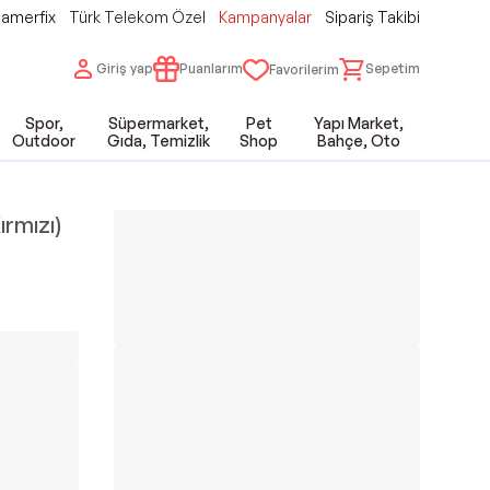
amerfix
Türk Telekom Özel
Kampanyalar
Sipariş Takibi
Giriş yap
Puanlarım
Sepetim
Favorilerim
Spor,
Süpermarket,
Pet
Yapı Market,
Outdoor
Gıda, Temizlik
Shop
Bahçe, Oto
rmızı)