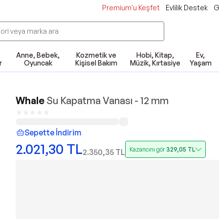
Premium'u Keşfet
Evlilik Destek
G
Anne, Bebek,
Kozmetik ve
Hobi, Kitap,
Ev,
r
Oyuncak
Kişisel Bakım
Müzik, Kırtasiye
Yaşam
Whale
Su Kapatma Vanası - 12 mm
Sepette İndirim
2.021,30
TL
Kazancını gör
329,05
TL
2.350,35
TL