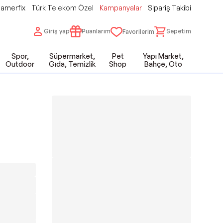
amerfix
Türk Telekom Özel
Kampanyalar
Sipariş Takibi
Giriş yap
Puanlarım
Sepetim
Favorilerim
Spor,
Süpermarket,
Pet
Yapı Market,
Outdoor
Gıda, Temizlik
Shop
Bahçe, Oto