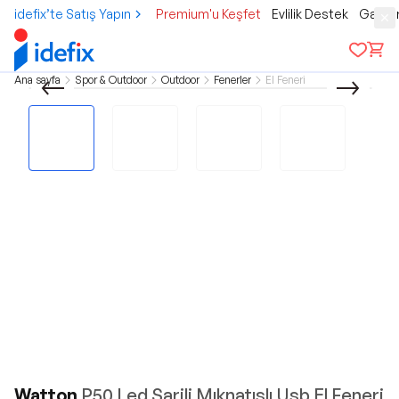
idefix’te Satış Yapın
Premium'u Keşfet
Evlilik Destek
Gamer
Ana sayfa
Spor & Outdoor
Outdoor
Fenerler
El Feneri
Watton
P50 Led Şarjli Mıknatıslı Usb El Feneri