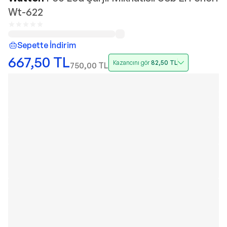
Wt-622
Sepette İndirim
667,50
TL
Kazancını gör
82,50
TL
750,00
TL