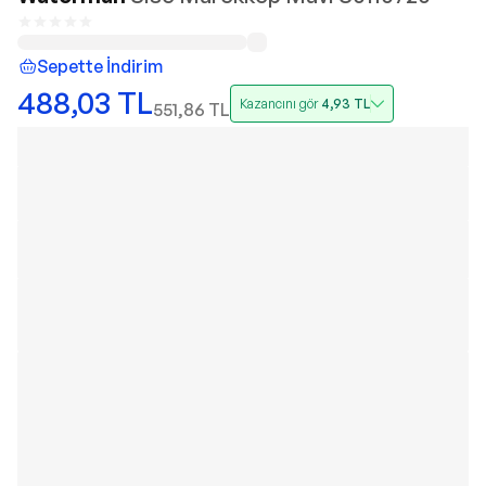
Sepette İndirim
488,03
TL
Kazancını gör
4,93
TL
551,86
TL