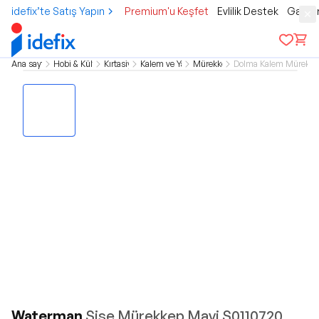
idefix’te Satış Yapın
Premium'u Keşfet
Evlilik Destek
Gamer
Ana sayfa
Hobi & Kültür
Kırtasiye
Kalem ve Yazı
Mürekkep
Dolma Kalem Mürekke
Waterman
Sise Mürekkep Mavi S0110720