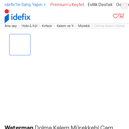
idefix’te Satış Yapın
Premium'u Keşfet
Evlilik Destek
Gamer
Ana sayfa
Hobi & Kültür
Kırtasiye
Kalem ve Yazı
Mürekkep
Dolma Kalem Mürekke
Waterman
Dolma Kalem Mürekkebi Cam