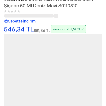
Şişede 50 Ml Deniz Mavi S0110810
Sepette İndirim
546,34
TL
Kazancını gör
5,52
TL
551,86
TL