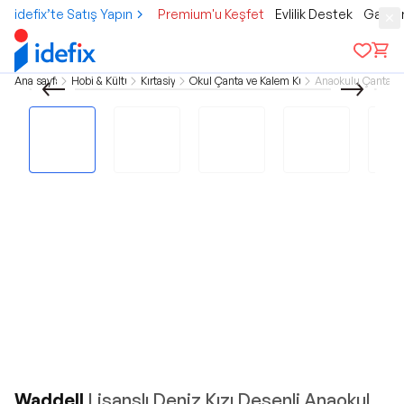
idefix’te Satış Yapın
Premium'u Keşfet
Evlilik Destek
Gamer
Ana sayfa
Hobi & Kültür
Kırtasiye
Okul Çanta ve Kalem Kutu
Anaokulu Çantası
Waddell
Lisanslı Deniz Kızı Desenli Anaokul