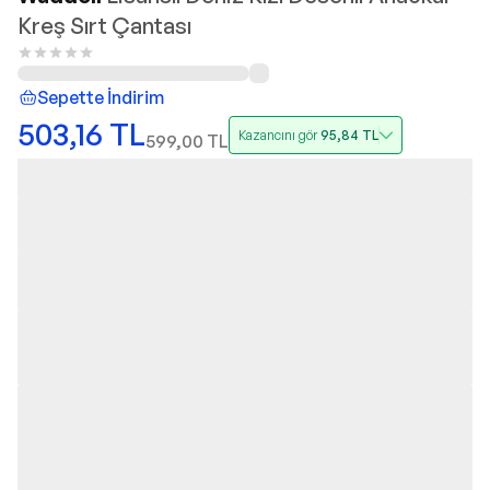
Kreş Sırt Çantası
Sepette İndirim
503,16
TL
Kazancını gör
95,84
TL
599,00
TL