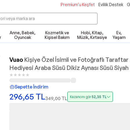
Premium'u Keşfet
Evlilik Destek
G
Anne, Bebek,
Kozmetik ve
Hobi, Kitap,
Ev,
r
Oyuncak
Kişisel Bakım
Müzik, Kırtasiye
Yaşam
Vuao
Kişiye Özel İsimli ve Fotoğraflı Tarafta
Hediyesi Araba Süsü Dikiz Aynası Süsü Siyah
Sepette İndirim
296,65
TL
Kazancını gör
52,35
TL
349,00
TL