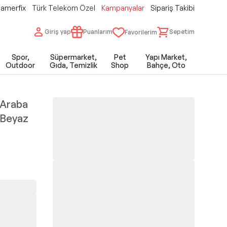
amerfix
Türk Telekom Özel
Kampanyalar
Sipariş Takibi
Giriş yap
Puanlarım
Sepetim
Favorilerim
Spor,
Süpermarket,
Pet
Yapı Market,
Outdoor
Gıda, Temizlik
Shop
Bahçe, Oto
r Araba
 Beyaz