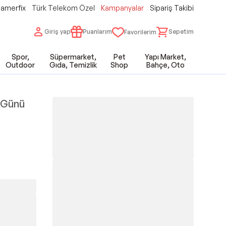
amerfix
Türk Telekom Özel
Kampanyalar
Sipariş Takibi
Giriş yap
Puanlarım
Sepetim
Favorilerim
Spor,
Süpermarket,
Pet
Yapı Market,
Outdoor
Gıda, Temizlik
Shop
Bahçe, Oto
r Günü