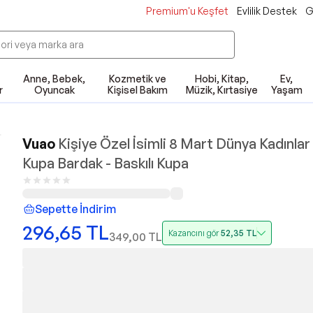
Premium'u Keşfet
Evlilik Destek
G
Anne, Bebek,
Kozmetik ve
Hobi, Kitap,
Ev,
r
Oyuncak
Kişisel Bakım
Müzik, Kırtasiye
Yaşam
Vuao
Kişiye Özel İsimli 8 Mart Dünya Kadınla
Kupa Bardak - Baskılı Kupa
Sepette İndirim
296,65
TL
Kazancını gör
52,35
TL
349,00
TL