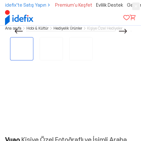
idefix’te Satış Yapın
Premium'u Keşfet
Evlilik Destek
Gamer
Ana sayfa
Hobi & Kültür
Hediyelik Ürünler
Kişiye Özel Hediyeler
Vuao
Kişiye Özel Fotoğraflı ve İsimli Araba