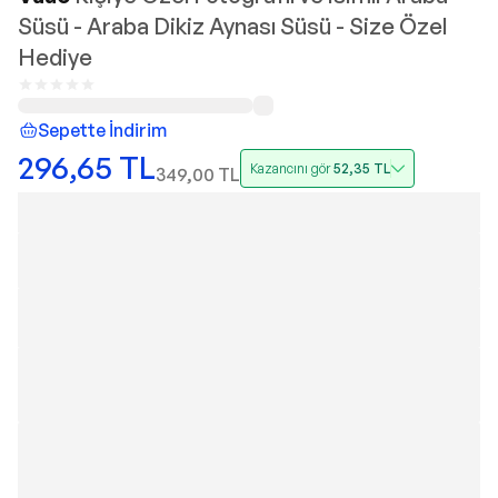
Süsü - Araba Dikiz Aynası Süsü - Size Özel
Hediye
Sepette İndirim
296,65
TL
Kazancını gör
52,35
TL
349,00
TL