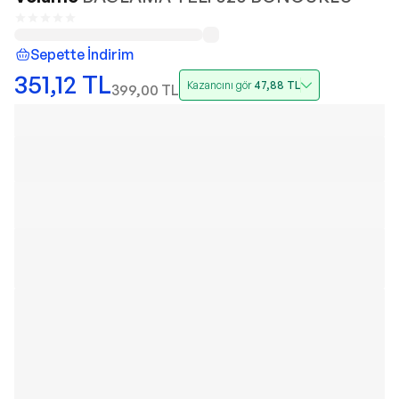
Sepette İndirim
351,12
TL
Kazancını gör
47,88
TL
399,00
TL