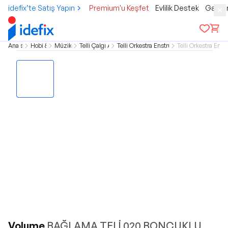
idefix’te Satış Yapın
Premium'u Keşfet
Evlilik Destek
Gamer
Ana sayfa
Hobi & Kültür
Müzik Aletleri
Telli Çalgı Aksesuarları
Telli Orkestra Enstrümanı Aksesuarları
Telli Orkestra Enst
Volume
BAĞLAMA TELİ 020 BONCUKLU