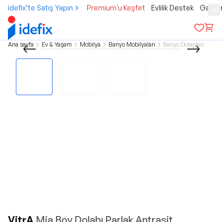
idefix’te Satış Yapın
Premium'u Keşfet
Evlilik Destek
Gamer
Ana sayfa
Ev & Yaşam
Mobilya
Banyo Mobilyaları
Banyo Dolapları
VitrA
Mia Boy Dolabı Parlak Antrasit