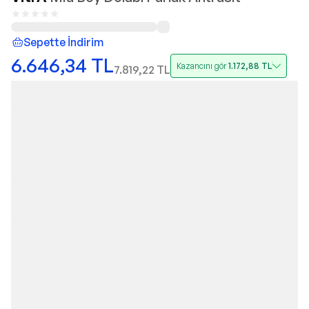
Sepette İndirim
6.646,34
TL
Kazancını gör
1.172,88
TL
7.819,22
TL