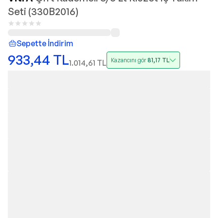
Seti (330B2016)
Sepette İndirim
933,44
TL
Kazancını gör
81,17
TL
1.014,61
TL