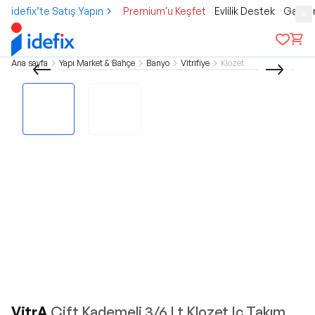
idefix’te Satış Yapın
Premium'u Keşfet
Evlilik Destek
Gamer
Ana sayfa
Yapı Market & Bahçe
Banyo
Vitrifiye
Klozet
VitrA
Çift Kademeli 3/6 Lt Klozet Iç Takım