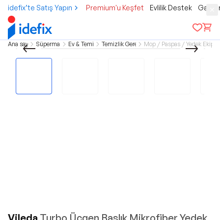
idefix’te Satış Yapın
Premium'u Keşfet
Evlilik Destek
Gamer
Ana sayfa
Süpermarket
Ev & Temizlik
Temizlik Gereçleri
Mop / Paspas / Yedek Ekipma
Vileda
Turbo Üçgen Başlık Mikrofiber Yedek