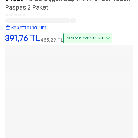
Paspas 2 Paket
Sepette İndirim
391,76
TL
Kazancını gör
43,53
TL
435,29
TL