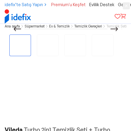
idefix’te Satış Yapın
Premium'u Keşfet
Evlilik Destek
Gamer
Ana sayfa
Süpermarket
Ev & Temizlik
Temizlik Gereçleri
Temizlik Seti
Vileda
Turbo 2in1 Temizlik Seti + Turbo