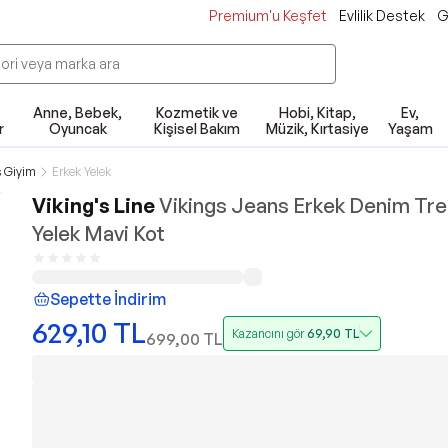
Premium'u Keşfet
Evlilik Destek
G
Anne, Bebek,
Kozmetik ve
Hobi, Kitap,
Ev,
r
Oyuncak
Kişisel Bakım
Müzik, Kırtasiye
Yaşam
ş Giyim
Erkek Yelek
Viking's Line
Vikings Jeans Erkek Denim Tr
Yelek Mavi Kot
Sepette İndirim
629,10
TL
Kazancını gör
69,90
TL
699,00
TL