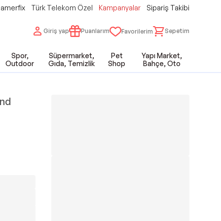
amerfix
Türk Telekom Özel
Kampanyalar
Sipariş Takibi
Giriş yap
Puanlarım
Sepetim
Favorilerim
Spor,
Süpermarket,
Pet
Yapı Market,
Outdoor
Gıda, Temizlik
Shop
Bahçe, Oto
end