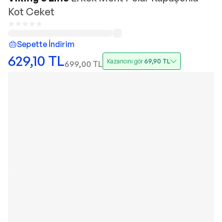
Kot Ceket
Sepette İndirim
629,10
TL
Kazancını gör
69,90
TL
699,00
TL