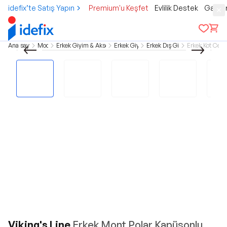
idefix’te Satış Yapın
Premium'u Keşfet
Evlilik Destek
Gamer
Ana sayfa
Moda
Erkek Giyim & Aksesuar
Erkek Giyim
Erkek Dış Giyim
Erkek Kot Ceke
Viking's Line
Erkek Mont Polar Kapüşonlu