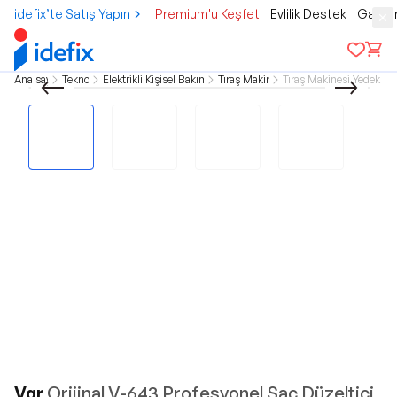
idefix’te Satış Yapın
Premium'u Keşfet
Evlilik Destek
Gamer
Ana sayfa
Teknoloji
Elektrikli Kişisel Bakım Aletleri
Tıraş Makineleri
Tıraş Makinesi Yedek Par
Vgr
Orijinal V-643 Profesyonel Saç Düzeltici