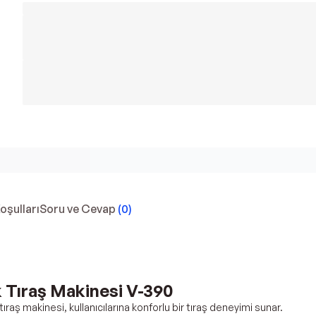
Koşulları
Soru ve Cevap
(
0
)
k Tıraş Makinesi V-390
tıraş makinesi, kullanıcılarına konforlu bir tıraş deneyimi sunar.