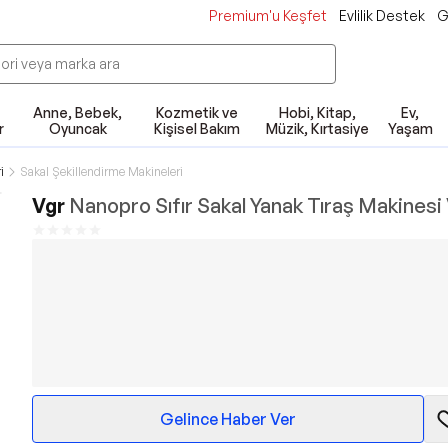
Premium'u Keşfet
Evlilik Destek
G
Anne, Bebek,
Kozmetik ve
Hobi, Kitap,
Ev,
r
Oyuncak
Kişisel Bakım
Müzik, Kırtasiye
Yaşam
i
Sakal Şekillendirme Makineleri
Vgr
Nanopro Sıfır Sakal Yanak Tıraş Makinesi
Gelince Haber Ver