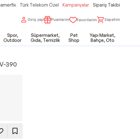
amerfix
Türk Telekom Özel
Kampanyalar
Sipariş Takibi
Giriş yap
Puanlarım
Sepetim
Favorilerim
Spor,
Süpermarket,
Pet
Yapı Market,
Outdoor
Gıda, Temizlik
Shop
Bahçe, Oto
 V-390