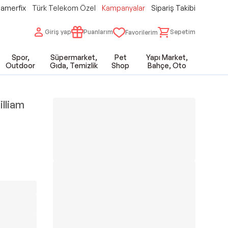
amerfix
Türk Telekom Özel
Kampanyalar
Sipariş Takibi
Giriş yap
Puanlarım
Sepetim
Favorilerim
Spor,
Süpermarket,
Pet
Yapı Market,
Outdoor
Gıda, Temizlik
Shop
Bahçe, Oto
illiam