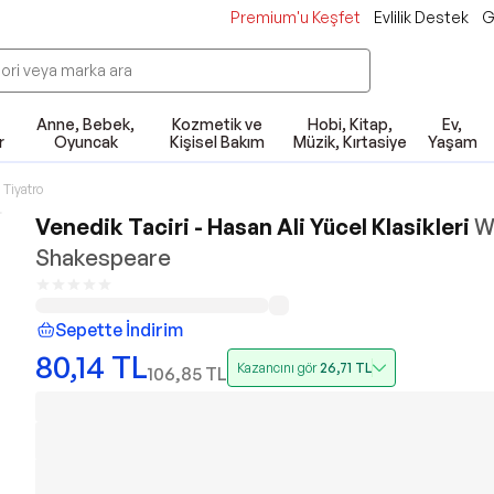
Premium'u Keşfet
Evlilik Destek
G
Anne, Bebek,
Kozmetik ve
Hobi, Kitap,
Ev,
r
Oyuncak
Kişisel Bakım
Müzik, Kırtasiye
Yaşam
Tiyatro
Venedik Taciri - Hasan Ali Yücel Klasikleri
W
Shakespeare
Sepette İndirim
80,14
TL
Kazancını gör
26,71
TL
106,85
TL