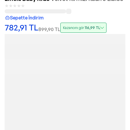
Sepette İndirim
782,91
TL
Kazancını gör
116,99
TL
899,90
TL