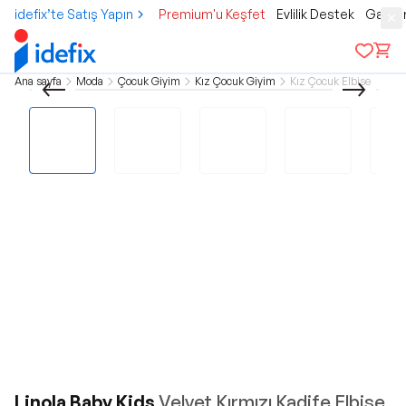
idefix’te Satış Yapın
Premium'u Keşfet
Evlilik Destek
Gamer
Ana sayfa
Moda
Çocuk Giyim
Kız Çocuk Giyim
Kız Çocuk Elbise
Linola Baby Kids
Velvet Kırmızı Kadife Elbise