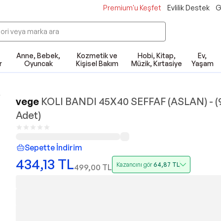
Premium'u Keşfet
Evlilik Destek
G
Anne, Bebek,
Kozmetik ve
Hobi, Kitap,
Ev,
r
Oyuncak
Kişisel Bakım
Müzik, Kırtasiye
Yaşam
vege
KOLI BANDI 45X40 SEFFAF (ASLAN) - (
Adet)
Sepette İndirim
434,13
TL
Kazancını gör
64,87
TL
499,00
TL