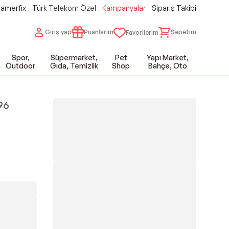
amerfix
Türk Telekom Özel
Kampanyalar
Sipariş Takibi
Giriş yap
Puanlarım
Sepetim
Favorilerim
Spor,
Süpermarket,
Pet
Yapı Market,
Outdoor
Gıda, Temizlik
Shop
Bahçe, Oto
96