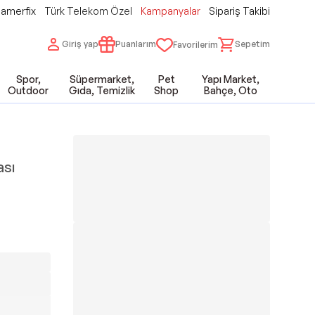
amerfix
Türk Telekom Özel
Kampanyalar
Sipariş Takibi
Giriş yap
Puanlarım
Sepetim
Favorilerim
Spor,
Süpermarket,
Pet
Yapı Market,
Outdoor
Gıda, Temizlik
Shop
Bahçe, Oto
ası