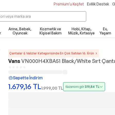
Premium'u Keşfet
Evlilik Destek
G
Anne, Bebek,
Kozmetik ve
Hobi, Kitap,
Ev,
r
Oyuncak
Kişisel Bakım
Müzik, Kırtasiye
Yaşam
Çantalar & Valizler Kategorisinde En Çok Satılan 16. Ürün
Vans
VN000H4XBA51 Black/White Sırt Çant
Sepette İndirim
1.679,16
TL
Kazancını gör
319,84
TL
1.999,00
TL