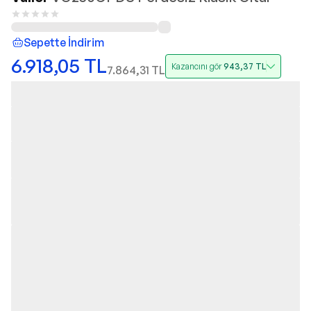
Sepette İndirim
6.918,05
TL
Kazancını gör
943,37
TL
7.864,31
TL