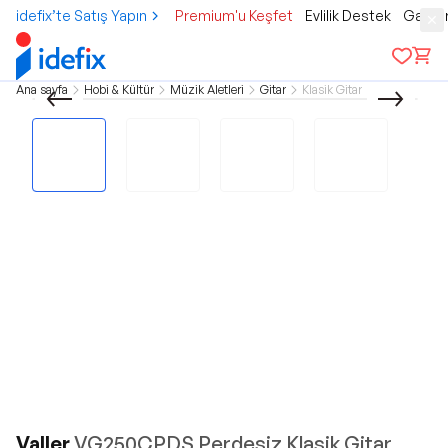
idefix’te Satış Yapın
Premium'u Keşfet
Evlilik Destek
Gamer
Ana sayfa
Hobi & Kültür
Müzik Aletleri
Gitar
Klasik Gitar
Valler
VG250CPDS Perdesiz Klasik Gitar