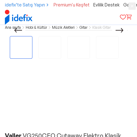
idefix’te Satış Yapın
Premium'u Keşfet
Evlilik Destek
Gamer
Ana sayfa
Hobi & Kültür
Müzik Aletleri
Gitar
Klasik Gitar
Valler
VG250CEQ Cutaway Elektro Klasik