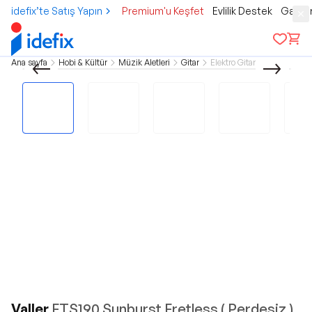
idefix’te Satış Yapın
Premium'u Keşfet
Evlilik Destek
Gamer
Ana sayfa
Hobi & Kültür
Müzik Aletleri
Gitar
Elektro Gitar
Valler
FTS190 Sunburst Fretless ( Perdesiz )