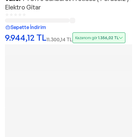
Elektro Gitar
Sepette İndirim
9.944,12
TL
Kazancını gör
1.356,02
TL
11.300,14
TL