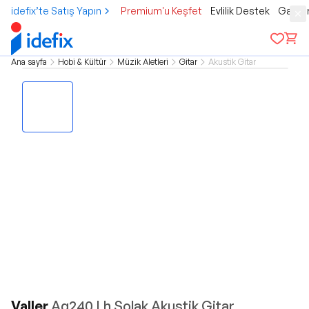
idefix’te Satış Yapın
Premium'u Keşfet
Evlilik Destek
Gamer
Ana sayfa
Hobi & Kültür
Müzik Aletleri
Gitar
Akustik Gitar
Valler
Ag240 Lh Solak Akustik Gitar