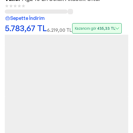
Sepette İndirim
5.783,67
TL
Kazancını gör
435,33
TL
6.219,00
TL