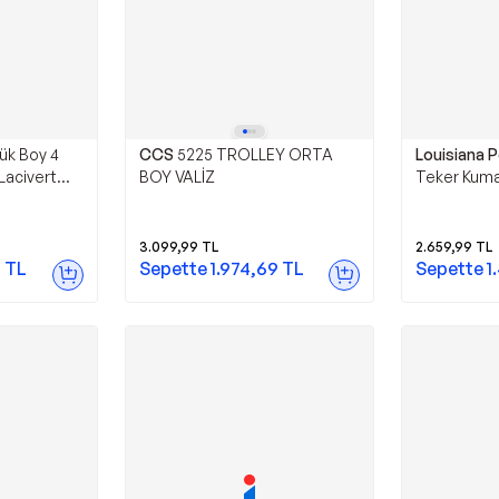
ük Boy 4
CCS
5225 TROLLEY ORTA
Louisiana P
Lacivert
BOY VALİZ
Teker Kumaş
3.099,99
TL
2.659,99
TL
9
TL
Sepette
1.974,69
TL
Sepette
1