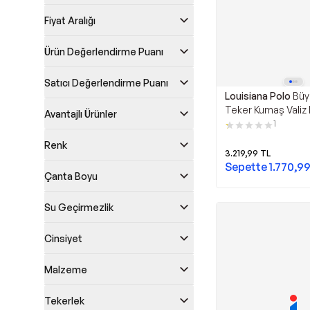
Fiyat Aralığı
Ürün Değerlendirme Puanı
Satıcı Değerlendirme Puanı
Louisiana Polo
Büy
Teker Kumaş Valiz 
Avantajlı Ürünler
1081
1
Renk
3.219,99
TL
Sepette
1.770,9
Çanta Boyu
Su Geçirmezlik
Cinsiyet
Malzeme
Tekerlek