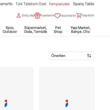
amerfix
Türk Telekom Özel
Kampanyalar
Sipariş Takibi
Giriş yap
Puanlarım
Sepetim
Favorilerim
Spor,
Süpermarket,
Pet
Yapı Market,
Outdoor
Gıda, Temizlik
Shop
Bahçe, Oto
Önerilen