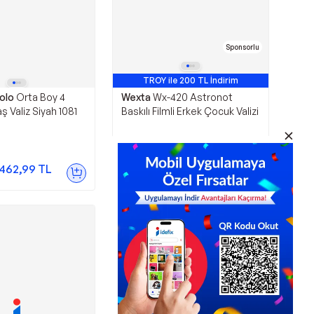
Sponsorlu
TROY ile 200 TL İndirim
olo
Orta Boy 4
Wexta
Wx-420 Astronot
 Valiz Siyah 1081
Baskılı Filmli Erkek Çocuk Valizi
1.399,00
TL
.462,99
TL
Sepette
1.175,16
TL