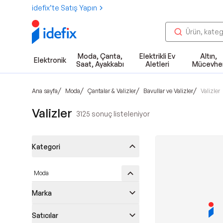
idefix’te Satış Yapın
Moda, Çanta,
Elektrikli Ev
Altın,
Elektronik
Saat, Ayakkabı
Aletleri
Mücevhe
/
/
/
/
Ana sayfa
Moda
Çantalar & Valizler
Bavullar ve Valizler
Valizler
Valizler
3125
sonuç listeleniyor
Kategori
Moda
Marka
Satıcılar