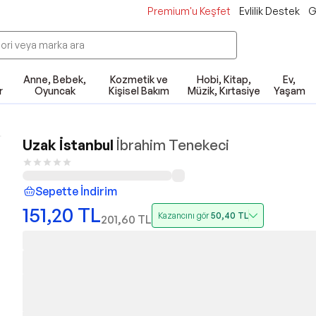
Premium'u Keşfet
Evlilik Destek
G
Anne, Bebek,
Kozmetik ve
Hobi, Kitap,
Ev,
r
Oyuncak
Kişisel Bakım
Müzik, Kırtasiye
Yaşam
Uzak İstanbul
İbrahim Tenekeci
Sepette İndirim
151,20
TL
Kazancını gör
50,40
TL
201,60
TL