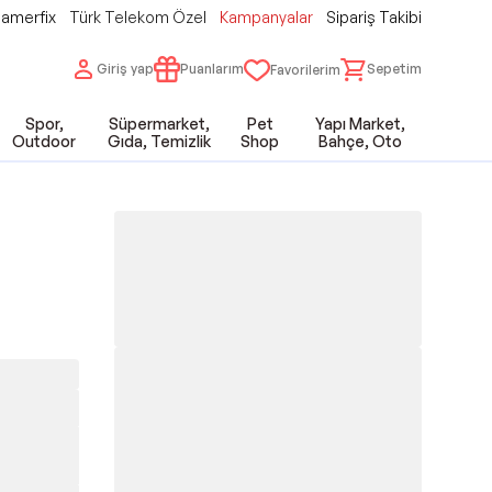
amerfix
Türk Telekom Özel
Kampanyalar
Sipariş Takibi
Giriş yap
Puanlarım
Sepetim
Favorilerim
Spor,
Süpermarket,
Pet
Yapı Market,
Outdoor
Gıda, Temizlik
Shop
Bahçe, Oto