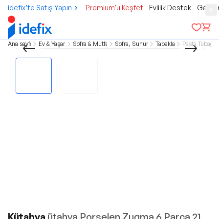
idefix’te Satış Yapın
Premium'u Keşfet
Evlilik Destek
Gamer
Ana sayfa
Ev & Yaşam
Sofra & Mutfak
Sofra, Sunum
Tabaklar
Pasta Tabağı
Kütahya
ütahya Porselen Zugma 6 Parça 21