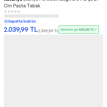
Cm Pasta Tabak
Sepette İndirim
2.039,99
TL
Kazancını gör
360,00
TL
2.399,99
TL