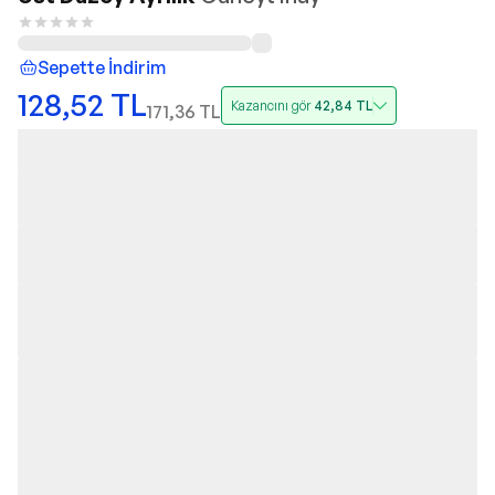
Sepette İndirim
128,52
TL
Kazancını gör
42,84
TL
171,36
TL