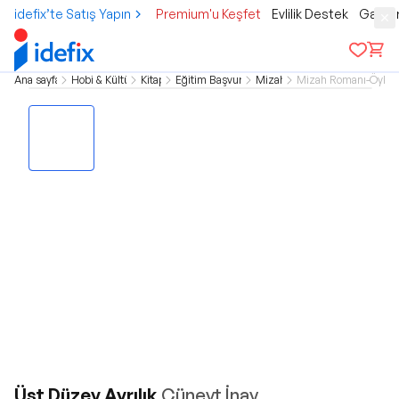
idefix’te Satış Yapın
Premium'u Keşfet
Evlilik Destek
Gamer
Ana sayfa
Hobi & Kültür
Kitap
Eğitim Başvuru
Mizah
Mizah Romanı-Öykü
Üst Düzey Ayrılık
Cüneyt İnay