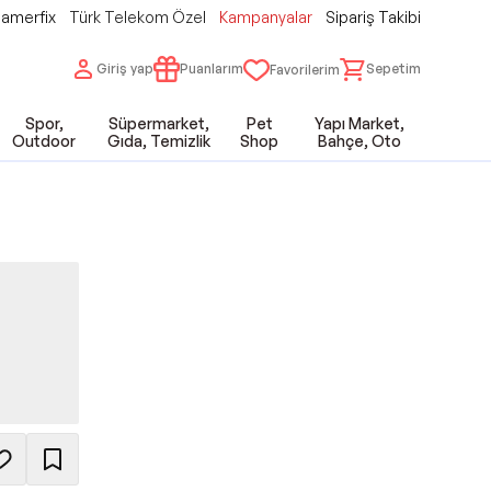
amerfix
Türk Telekom Özel
Kampanyalar
Sipariş Takibi
Giriş yap
Puanlarım
Sepetim
Favorilerim
Spor,
Süpermarket,
Pet
Yapı Market,
Outdoor
Gıda, Temizlik
Shop
Bahçe, Oto