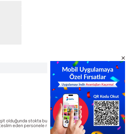
e çeşit olduğunda stokta bulunan ve gönderilecek olan
u teslim eden personele ropar tutturunuz. hasarlı