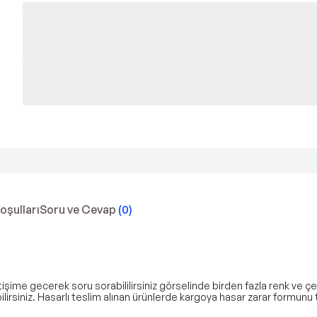
Koşulları
Soru ve Cevap
(
0
)
 iletişime gecerek soru sorabililirsiniz görselinde birden fazla renk v
ilirsiniz. Hasarlı teslim alınan ürünlerde kargoya hasar zarar formun