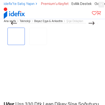
idefix’te Satış Yapın
Premium'u Keşfet
Evlilik Destek
Gamer
Ana sayfa
Teknoloji
Beyaz Eşya & Ankastre
Şişe Dolapları
Uğur
Uss 330 Dtk Lean Dikey Şişe Soğutucu