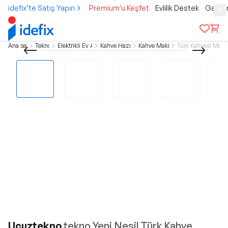
idefix’te Satış Yapın
Premium'u Keşfet
Evlilik Destek
Gamer
Ana sayfa
Teknoloji
Elektrikli Ev Aletleri
Kahve Hazırlama
Kahve Makineleri
Türk Kahvesi Makin
Ucuztekno
tekno Yeni Nesil Türk Kahve