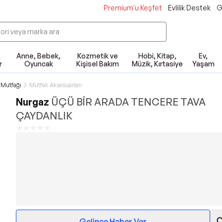
Premium'u Keşfet
Evlilik Destek
G
Anne, Bebek,
Kozmetik ve
Hobi, Kitap,
Ev,
r
Oyuncak
Kişisel Bakım
Müzik, Kırtasiye
Yaşam
Mutfağı
Mutfak Aksesuarları
Nurgaz
ÜÇÜ BİR ARADA TENCERE TAVA
ÇAYDANLIK
Gelince Haber Ver