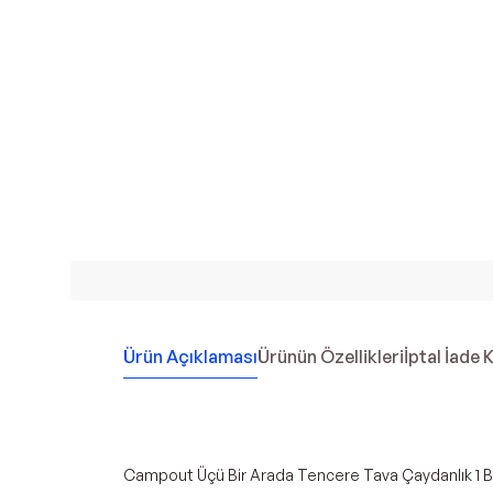
Ürün Açıklaması
Ürünün Özellikleri
İptal İade 
Campout Üçü Bir Arada Tencere Tava Çaydanlık 1 Büyü