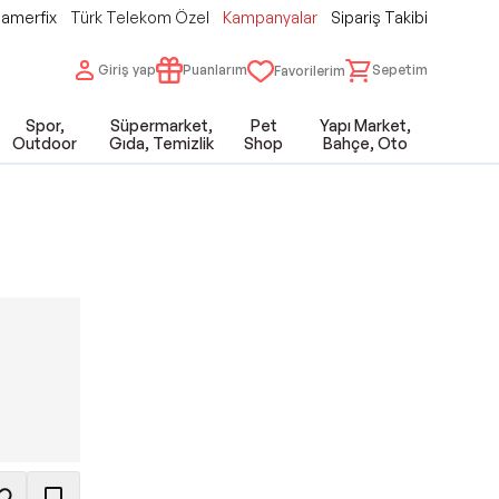
amerfix
Türk Telekom Özel
Kampanyalar
Sipariş Takibi
Giriş yap
Puanlarım
Sepetim
Favorilerim
Spor,
Süpermarket,
Pet
Yapı Market,
Outdoor
Gıda, Temizlik
Shop
Bahçe, Oto