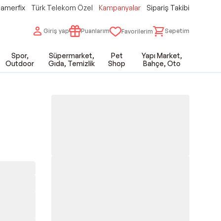
amerfix
Türk Telekom Özel
Kampanyalar
Sipariş Takibi
Giriş yap
Puanlarım
Sepetim
Favorilerim
Spor,
Süpermarket,
Pet
Yapı Market,
Outdoor
Gıda, Temizlik
Shop
Bahçe, Oto