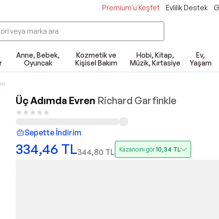
Premium'u Keşfet
Evlilik Destek
G
Anne, Bebek,
Kozmetik ve
Hobi, Kitap,
Ev,
r
Oyuncak
Kişisel Bakım
Müzik, Kırtasiye
Yaşam
mi
Üç Adımda Evren
Richard Garfinkle
Sepette İndirim
334,46
TL
Kazancını gör
10,34
TL
344,80
TL